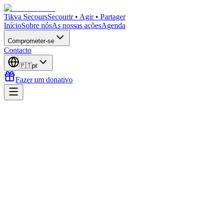
Tikva Secours
Secourir • Agir • Partager
Início
Sobre nós
As nossas ações
Agenda
Comprometer-se
Contacto
🇵🇹
pt
Fazer um donativo