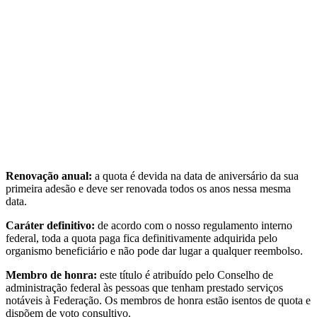
40
€
mínimo /ano
Apoio financeiro das ações
Relatório de atividade anual
Voto consultivo em AG
Convite para eventos
Renovação anual:
a quota é devida na data de aniversário da sua
primeira adesão e deve ser renovada todos os anos nessa mesma
data.
Caráter definitivo:
de acordo com o nosso regulamento interno
federal, toda a quota paga fica definitivamente adquirida pelo
organismo beneficiário e não pode dar lugar a qualquer reembolso.
Membro de honra:
este título é atribuído pelo Conselho de
administração federal às pessoas que tenham prestado serviços
notáveis à Federação. Os membros de honra estão isentos de quota e
dispõem de voto consultivo.