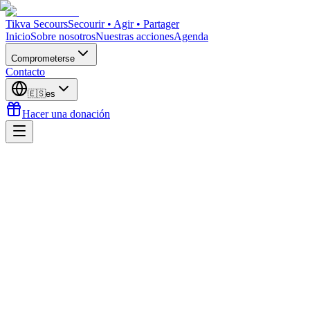
Tikva Secours
Secourir • Agir • Partager
Inicio
Sobre nosotros
Nuestras acciones
Agenda
Comprometerse
Contacto
🇪🇸
es
Hacer una donación