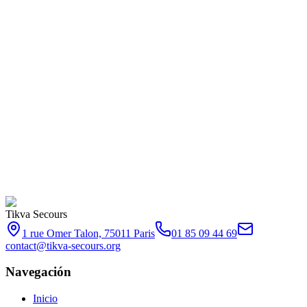
Únase a nosotros en nuestras acciones
Cada presencia cuenta. Juntos, marquemos la diferencia.
Tikva Secours
1 rue Omer Talon, 75011 Paris
01 85 09 44 69
contact@tikva-secours.org
Navegación
Inicio