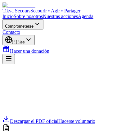
Tikva Secours
Secourir • Agir • Partager
Inicio
Sobre nosotros
Nuestras acciones
Agenda
Comprometerse
Contacto
🇪🇸
es
Hacer una donación
Descargar el PDF oficial
Hacerse voluntario