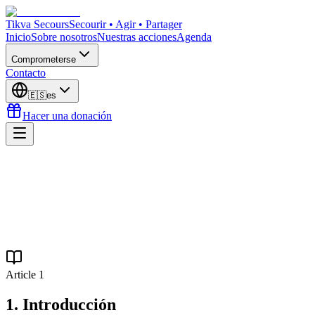
Tikva Secours
Secourir • Agir • Partager
Inicio
Sobre nosotros
Nuestras acciones
Agenda
Comprometerse
Contacto
🇪🇸
es
Hacer una donación
Article
1
1. Introducción